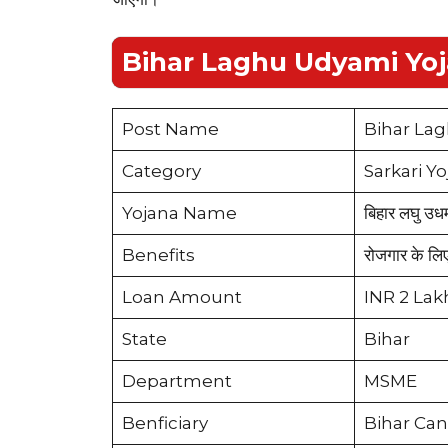
Bihar Laghu Udyami Yo
Post Name
Bihar Lag
Category
Sarkari Y
Yojana Name
बिहार लघु उध
Benefits
रोजगार के लि
Loan Amount
INR 2 Lak
State
Bihar
Department
MSME
Benficiary
Bihar Can