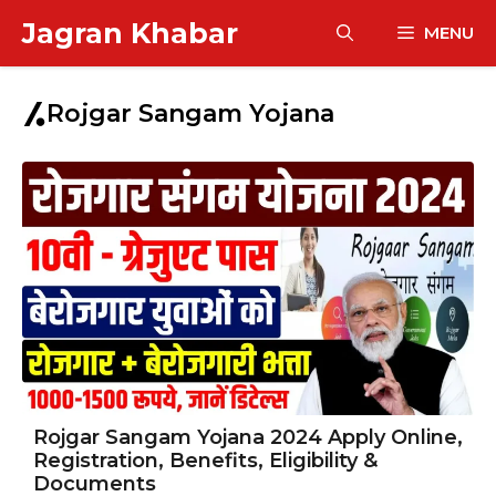
Skip
Jagran Khabar
MENU
to
content
Rojgar Sangam Yojana
Rojgar Sangam Yojana 2024 Apply Online,
Registration, Benefits, Eligibility &
Documents