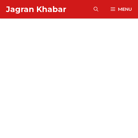
Skip
Jagran Khabar
MENU
to
content