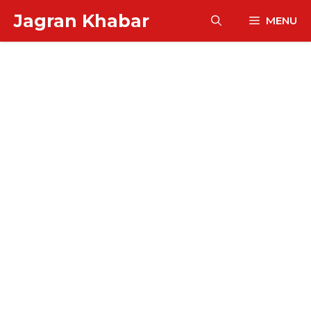
Skip
Jagran Khabar
MENU
to
content