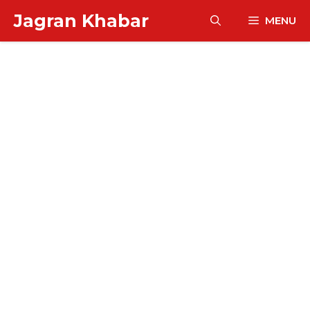
Skip
Jagran Khabar
MENU
to
content