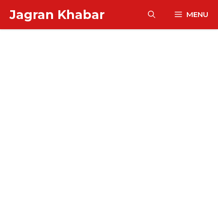
Skip
Jagran Khabar
MENU
to
content