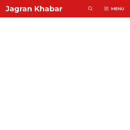
Skip
Jagran Khabar
MENU
to
content