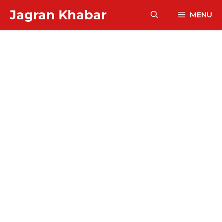
Skip
Jagran Khabar
MENU
to
content