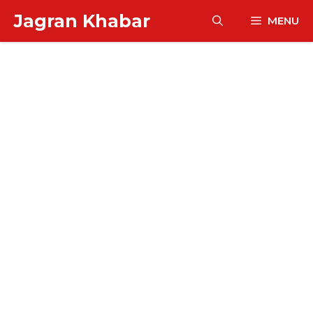
Skip
Jagran Khabar
MENU
to
content