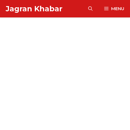
Skip
Jagran Khabar
MENU
to
content