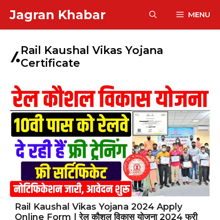
Skip
Jagran Khabar
MENU
to
content
Rail Kaushal Vikas Yojana
Certificate
Rail Kaushal Vikas Yojana 2024 Apply
Online Form | रेल कौशल विकास योजना 2024 फ्री