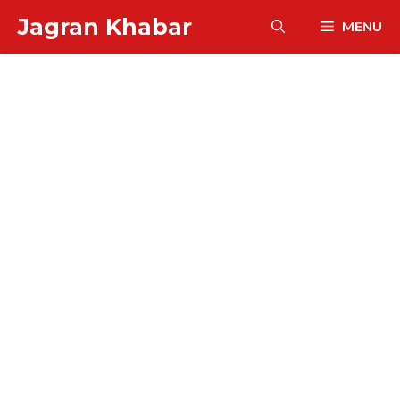
Skip
Jagran Khabar
MENU
to
content