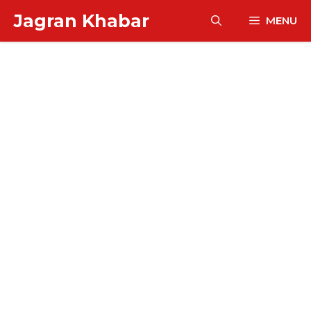
Skip
Jagran Khabar
MENU
to
content