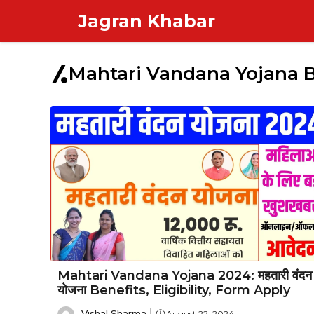
Skip
Jagran Khabar
to
content
Mahtari Vandana Yojana B
Mahtari Vandana Yojana 2024: महतारी वंदन
योजना Benefits, Eligibility, Form Apply
Vishal Sharma
August 22, 2024