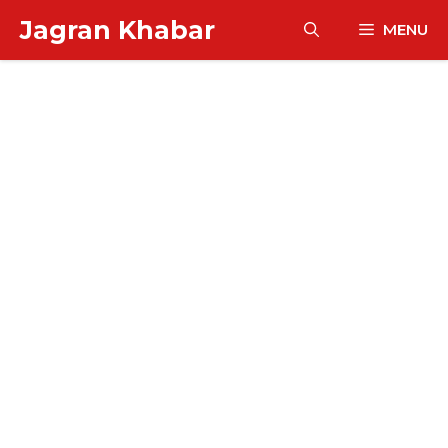
Skip
Jagran Khabar
MENU
to
content