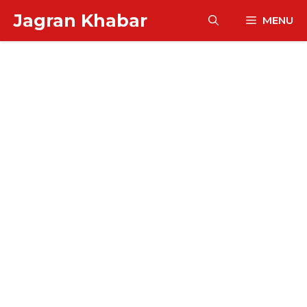
Skip
Jagran Khabar
MENU
to
content