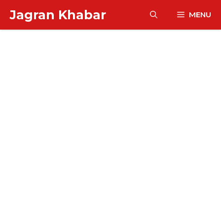
Skip
Jagran Khabar
MENU
to
content