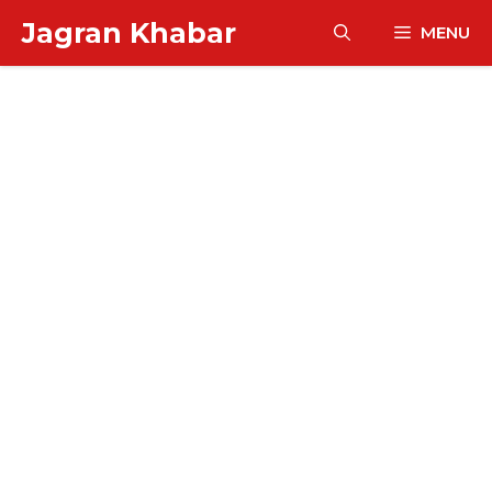
Skip
Jagran Khabar
MENU
to
content