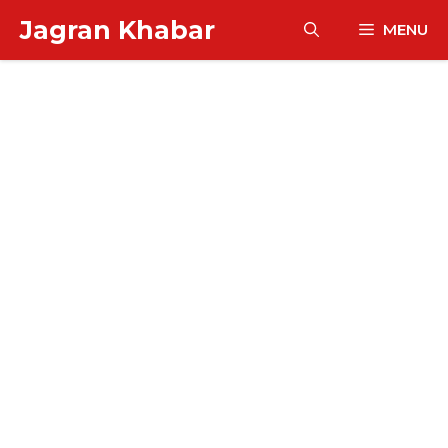
Skip
Jagran Khabar
MENU
to
content