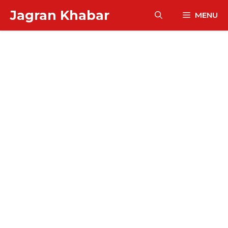
Skip
Jagran Khabar
MENU
to
content