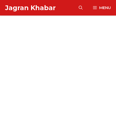
Skip
Jagran Khabar
MENU
to
content